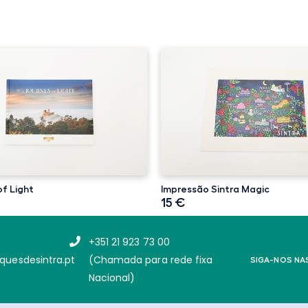
of Light
Impressão Sintra Magic
15 €
+351 21 923 73 00
quesdesintra.pt
(Chamada para rede fixa
SIGA-NOS
NA
Nacional)