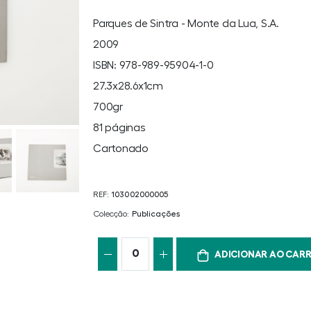
Parques de Sintra - Monte da Lua, S.A.
2009
ISBN: 978-989-95904-1-0
27.3x28.6x1cm
700gr
81 páginas
Cartonado
REF:
103002000005
Colecção:
Publicações
ADICIONAR AO CAR