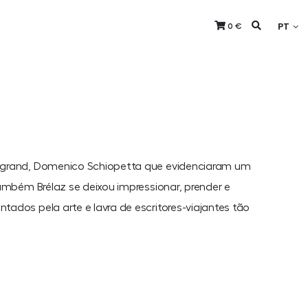
PT
0 €
 Legrand, Domenico Schiopetta que evidenciaram um
 também Brélaz se deixou impressionar, prender e
tados pela arte e lavra de escritores-viajantes tão