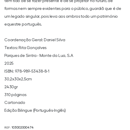
tem tido de se fazer presente e de se projetar no futuro, de
formas nem sempre evidentes para o público, guardiã que é de
um legado singular, pois leva aos ombros todo um património
equestre português.
Coordenação Geral: Daniel Silva
Textos: Rita Gonçalves
Parques de Sintra - Monte da Lua, S.A
2025
ISBN: 978-989-53438-8-1
30,2x30x2,5cm
2430gr
310 páginas
Cartonado
Edição Bilingue (Português-Inglês)
REF:
103002000474